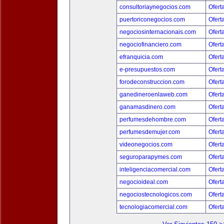
consultoriaynegocios.com
Ofert
puertoriconegocios.com
Ofert
negociosinternacionais.com
Ofert
negociofinanciero.com
Ofert
efranquicia.com
Ofert
e-presupuestos.com
Ofert
forodeconstruccion.com
Ofert
ganedineroenlaweb.com
Ofert
ganamasdinero.com
Ofert
perfumesdehombre.com
Ofert
perfumesdemujer.com
Ofert
videonegocios.com
Ofert
seguroparapymes.com
Ofert
inteligenciacomercial.com
Ofert
negocioideal.com
Ofert
negociostecnologicos.com
Ofert
tecnologiacomercial.com
Ofert