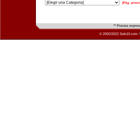
[Pág. princi
** Precios expre
© 2002/2022 Solo10.com