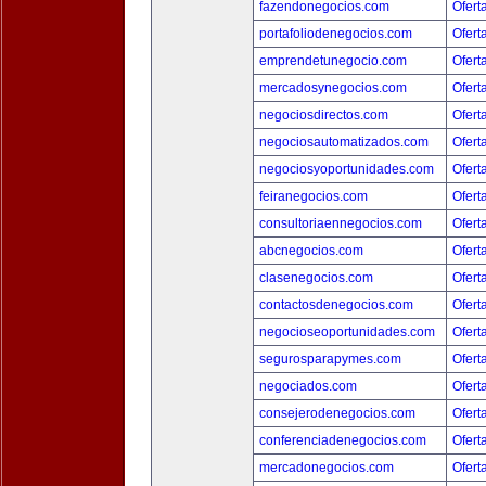
fazendonegocios.com
Ofert
portafoliodenegocios.com
Ofert
emprendetunegocio.com
Ofert
mercadosynegocios.com
Ofert
negociosdirectos.com
Ofert
negociosautomatizados.com
Ofert
negociosyoportunidades.com
Ofert
feiranegocios.com
Ofert
consultoriaennegocios.com
Ofert
abcnegocios.com
Ofert
clasenegocios.com
Ofert
contactosdenegocios.com
Ofert
negocioseoportunidades.com
Ofert
segurosparapymes.com
Ofert
negociados.com
Ofert
consejerodenegocios.com
Ofert
conferenciadenegocios.com
Ofert
mercadonegocios.com
Ofert