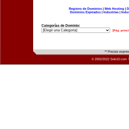
Registro de Dominios
|
Web Hosting
|
D
Dominios Expirados
|
Industrias
|
Indu
Categorías de Dominio:
[Pág. princi
** Precios expre
© 2002/2022 Solo10.com