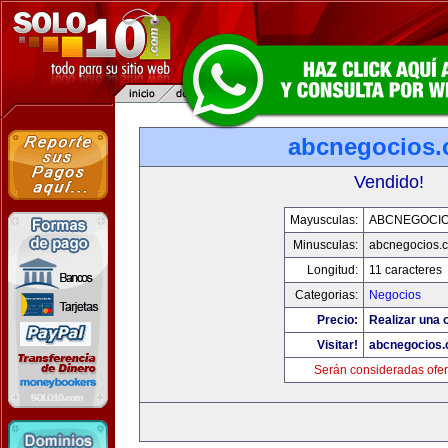
abcnegocios
Vendido!
Mayusculas:
ABCNEGOCI
Minusculas:
abcnegocios.
Longitud:
11 caracteres
Categorias:
Negocios
Precio:
Realizar una o
Visitar!
abcnegocios
Serán consideradas ofer