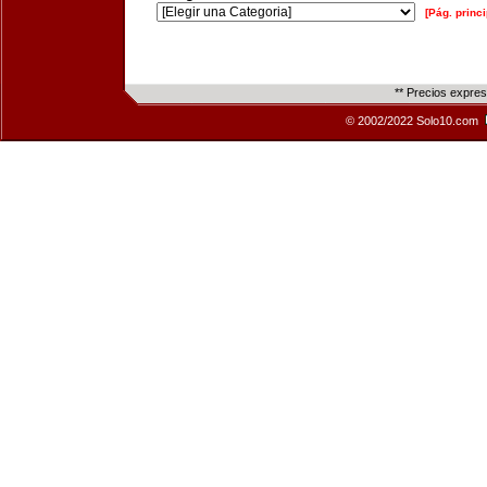
[Pág. princi
** Precios expre
© 2002/2022 Solo10.com