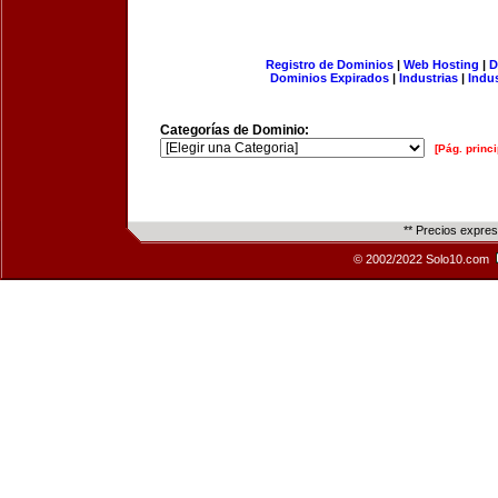
Registro de Dominios
|
Web Hosting
|
D
Dominios Expirados
|
Industrias
|
Indu
Categorías de Dominio:
[Pág. princi
** Precios expre
© 2002/2022 Solo10.com