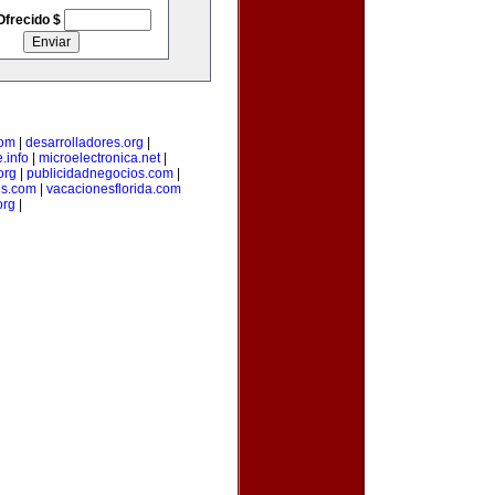
Ofrecido $
com
|
desarrolladores.org
|
.info
|
microelectronica.net
|
org
|
publicidadnegocios.com
|
es.com
|
vacacionesflorida.com
org
|