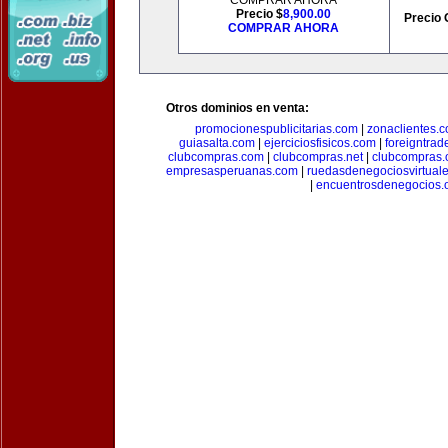
COMPRAR AHORA
Precio $
8,900.00
Precio 
COMPRAR AHORA
Otros dominios en venta:
promocionespublicitarias.com
|
zonaclientes.
guiasalta.com
|
ejerciciosfisicos.com
|
foreigntrade
clubcompras.com
|
clubcompras.net
|
clubcompras.
empresasperuanas.com
|
ruedasdenegociosvirtual
|
encuentrosdenegocios.