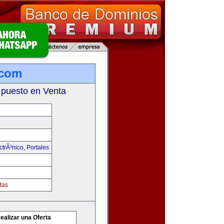
.com
 puesto en Venta
trÃ³nico
,
Portales
tas
ealizar una Oferta