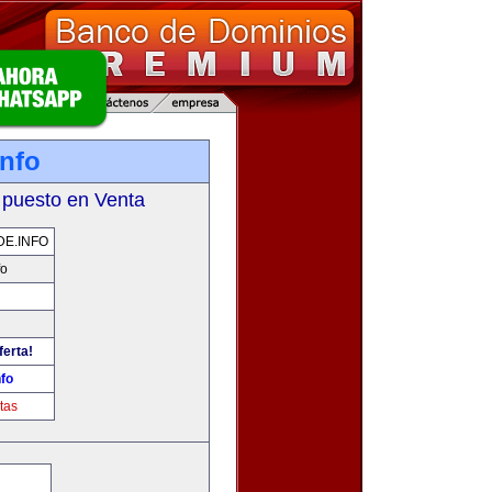
info
 puesto en Venta
E.INFO
fo
ferta!
nfo
tas