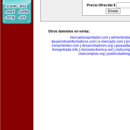
Precio Ofrecido $
Otros dominios en venta:
mercadoexportador.com
|
alimentosb
desarrollosinformaticos.com
|
e-mercado.com
|
pr
zonaclientes.com
|
desarrolladores.org
|
guiasalt
foreigntrade.info
|
microelectronica.net
|
clubcom
clubcompras.org
|
publicidadne