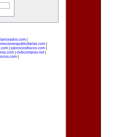
alanceados.com
|
omocionespublicitarias.com
|
a.com
|
ejerciciosfisicos.com
|
pras.com
|
clubcompras.net
|
gocios.com
|