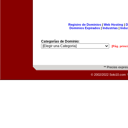
Registro de Dominios
|
Web Hosting
|
D
Dominios Expirados
|
Industrias
|
Indu
Categorías de Dominio:
[Pág. princi
** Precios expre
© 2002/2022 Solo10.com