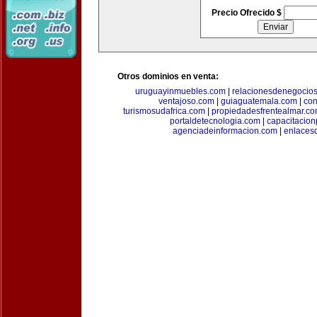
Precio Ofrecido $
Otros dominios en venta:
uruguayinmuebles.com
|
relacionesdenegocio
ventajoso.com
|
guiaguatemala.com
|
con
turismosudafrica.com
|
propiedadesfrentealmar.c
portaldetecnologia.com
|
capacitacio
agenciadeinformacion.com
|
enlaces