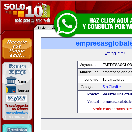
empresasglobal
Vendido!
Mayusculas:
EMPRESASGLOB
Minusculas:
empresasglobale
Longitud:
16 caracteres
Categorias:
Sin Clasificar
Precio:
Realizar una ofer
Visitar!
empresasglobale
Serán consideradas ofer