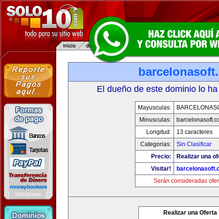
barcelonasoft
El dueño de este dominio lo ha
Mayusculas:
BARCELONAS
Minusculas:
barcelonasoft.
Longitud:
13 caracteres
Categorias:
Sin Clasificar
Precio:
Realizar una of
Visitar!
barcelonasoft
Serán consideradas ofer
Realizar una Oferta