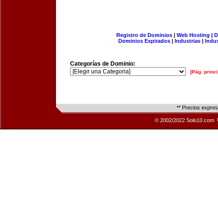
Registro de Dominios
|
Web Hosting
|
D
Dominios Expirados
|
Industrias
|
Indu
Categorías de Dominio:
[Pág. princi
** Precios expre
© 2002/2022 Solo10.com