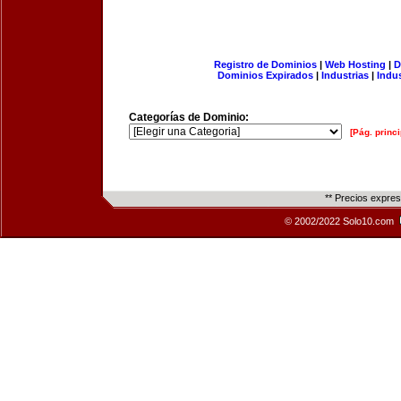
Registro de Dominios
|
Web Hosting
|
D
Dominios Expirados
|
Industrias
|
Indu
Categorías de Dominio:
[Pág. princi
** Precios expre
© 2002/2022 Solo10.com