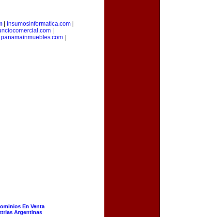
m
|
insumosinformatica.com
|
unciocomercial.com
|
|
panamainmuebles.com
|
ominios En Venta
strias Argentinas