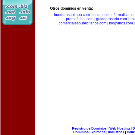
Otros dominios en venta:
hondurasenlinea.com
|
insumosdeinformatica.co
promofutbol.com
|
guiaderosario.com
|
an
comercialespublicitarios.com
|
blogvinos.com
Registro de Dominios
|
Web Hosting
|
D
Dominios Expirados
|
Industrias
|
Indu