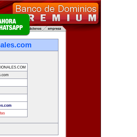
nales.com
IONALES.COM
s.com
les.com
tas