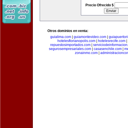
Precio Ofrecido $
Otros dominios en venta:
guialima.com
|
guiamontevideo.com
|
guiapuertor
hotelesflorianopolis.com
|
hotelesrecife.com
|
repuestosimportados.com
|
serviciodeinformacio
segurosempresariales.com
|
casasenchile.com
|
me
zonainmo.com
|
administracionco