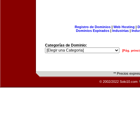
Registro de Dominios
|
Web Hosting
|
D
Dominios Expirados
|
Industrias
|
Indu
Categorías de Dominio:
[Pág. princi
** Precios expre
© 2002/2022 Solo10.com