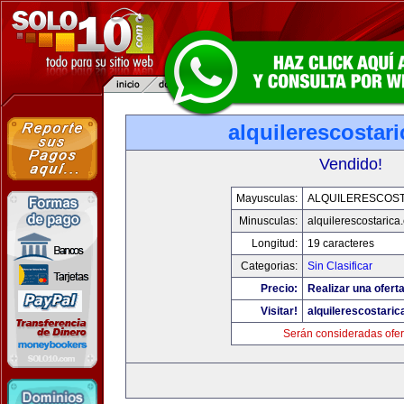
alquilerescostar
Vendido!
Mayusculas:
ALQUILERESCOST
Minusculas:
alquilerescostarica
Longitud:
19 caracteres
Categorias:
Sin Clasificar
Precio:
Realizar una oferta
Visitar!
alquilerescostari
Serán consideradas ofer