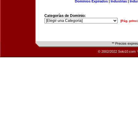
Dominios Expirados
|
Industrias
|
Indu
Categorías de Dominio:
[Pág. princi
** Precios expre
© 2002/2022 Solo10.com