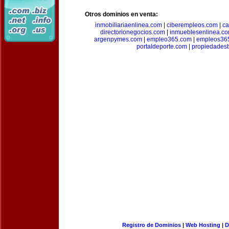
Otros dominios en venta:
inmobiliariaenlinea.com
|
ciberempleos.com
|
ca
directorionegocios.com
|
inmueblesenlinea.c
argenpymes.com
|
empleo365.com
|
empleos36
portaldeporte.com
|
propiedadesb
Registro de Dominios
|
Web Hosting
|
D