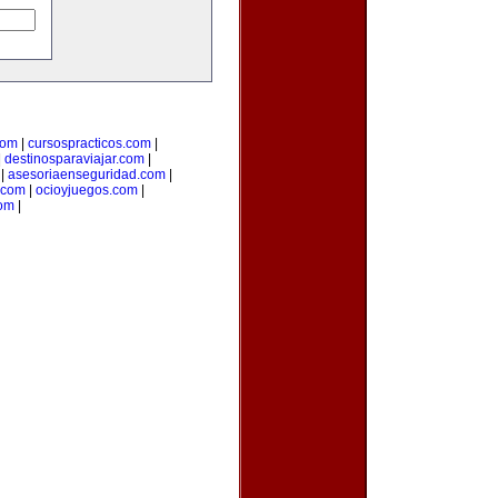
com
|
cursospracticos.com
|
|
destinosparaviajar.com
|
|
asesoriaenseguridad.com
|
o.com
|
ocioyjuegos.com
|
com
|