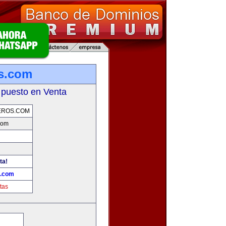
os.com
 puesto en Venta
EROS.COM
.com
ta!
s.com
tas