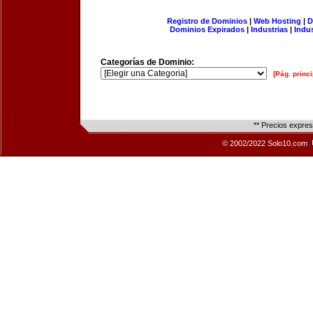
Registro de Dominios
|
Web Hosting
|
D
Dominios Expirados
|
Industrias
|
Indu
Categorías de Dominio:
[Pág. princi
** Precios expre
© 2002/2022 Solo10.com