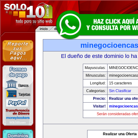
minegocioenca
El dueño de este dominio lo ha
Mayusculas:
MINEGOCIOEN
Minusculas:
minegocioencas
Longitud:
15 caracteres
Categorias:
Sin Clasificar
Precio:
Realizar una ofe
Visitar!
minegocioenca
Serán consideradas ofer
Realizar una Oferta