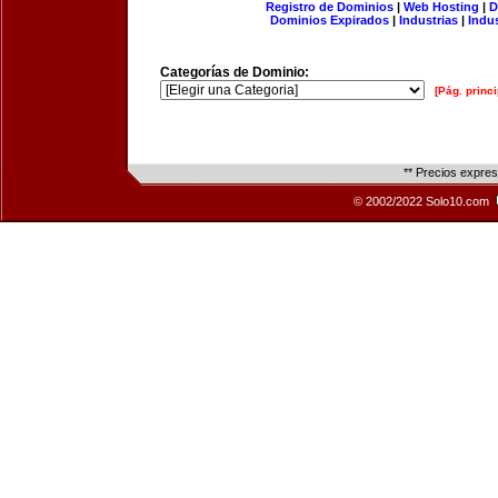
Registro de Dominios
|
Web Hosting
|
D
Dominios Expirados
|
Industrias
|
Indu
Categorías de Dominio:
[Pág. princi
** Precios expre
© 2002/2022 Solo10.com