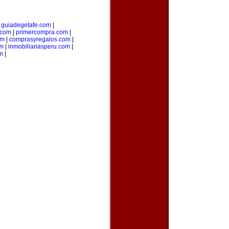
|
guiadegetafe.com
|
.com
|
primercompra.com
|
om
|
comprasyregalos.com
|
om
|
inmobiliariasperu.com
|
m
|