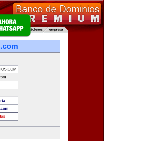
s.com
IOS.COM
.com
rta!
s.com
tas