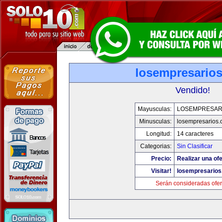
losempresario
Vendido!
Mayusculas:
LOSEMPRESAR
Minusculas:
losempresarios
Longitud:
14 caracteres
Categorias:
Sin Clasificar
Precio:
Realizar una ofe
Visitar!
losempresario
Serán consideradas ofer