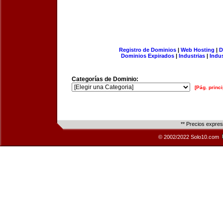
Registro de Dominios
|
Web Hosting
|
D
Dominios Expirados
|
Industrias
|
Indu
Categorías de Dominio:
[Pág. princi
** Precios expre
© 2002/2022 Solo10.com