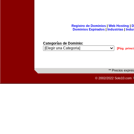
Registro de Dominios
|
Web Hosting
|
D
Dominios Expirados
|
Industrias
|
Indu
Categorías de Dominio:
[Pág. princi
** Precios expre
© 2002/2022 Solo10.com