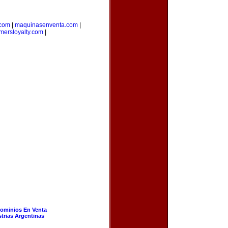
.com
|
maquinasenventa.com
|
mersloyalty.com
|
ominios En Venta
strias Argentinas