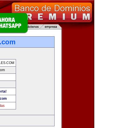
s.com
LES.COM
com
erta!
.com
tas