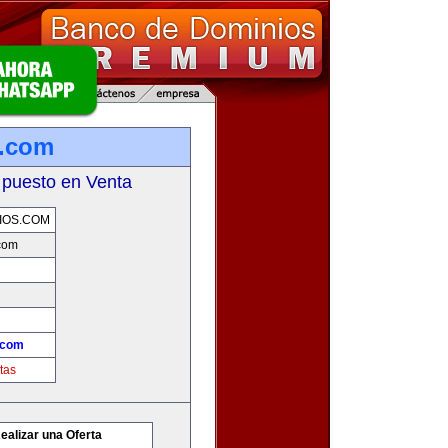
s.com
 puesto en Venta
IOS.COM
com
.com
tas
ealizar una Oferta