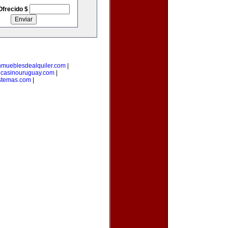
Ofrecido $
nmueblesdealquiler.com
|
|
casinouruguay.com
|
stemas.com
|