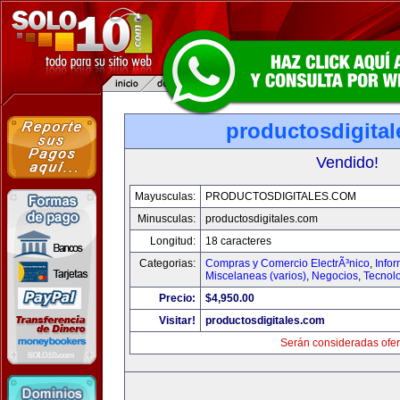
productosdigita
Vendido!
Mayusculas:
PRODUCTOSDIGITALES.COM
Minusculas:
productosdigitales.com
Longitud:
18 caracteres
Categorias:
Compras y Comercio ElectrÃ³nico
,
Info
Miscelaneas (varios)
,
Negocios
,
Tecnol
Precio:
$4,950.00
Visitar!
productosdigitales.com
Serán consideradas ofer